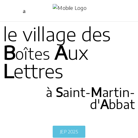
le village des
B
A
ux
oîtes
L
ettres
à
S
aint-
M
artin-
d'
A
bbat
JEP 2025