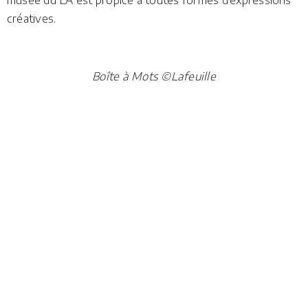
musée du LA est propice à toutes formes d’expressions
créatives.
Boîte à Mots ©Lafeuille