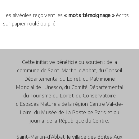
Les alvéoles reçoivent les
« mots témoignage »
écrits
sur papier roulé ou plié.
Cette initiative bénéficie du soutien : de la
commune de Saint-Martin-d’Abbat, du Conseil
Départemental du Loiret, du Patrimoine
Mondial de l’Unesco, du Comité Départemental
du Tourisme du Loiret, du Conservatoire
d’Espaces Naturels de la région Centre Val-de-
Loire, du Musée de La Poste de Paris et du
journal de la République du Centre.
Saint-Martin-d’Abbat, le village des Boîtes Aux