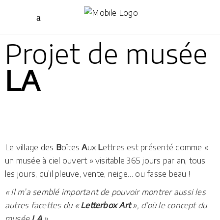
Projet de musée
LA
Le village des
B
oîtes
A
ux
L
ettres est présenté comme «
un musée à ciel ouvert » visitable 365 jours par an, tous
les jours, qu’il pleuve, vente, neige… ou fasse beau !
« Il m’a semblé important de pouvoir montrer aussi les
autres facettes du «
Letterbox Art
», d’où le concept du
musée
LA
»