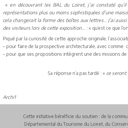
«
en découvrant les BAL du Loiret, j’ai constaté qu’il
représentations plus ou moins sophistiquées d’une mais
cela changerait la forme des boîtes aux lettres… J’ai auss
des visiteurs lors de cette exposition… :
« qu’est ce que l’on
Piqué par la curiosité de cette approche originale, l’associat
– pour faire de la prospective architecturale, avec comme 
– pour que ses propositions intègrent une des missions de l’a
Sa réponse n’a pas tardé : «
ce seront 
Archi1
Cette initiative bénéficie du soutien : de la com
Départemental du Tourisme du Loiret, du Conserva