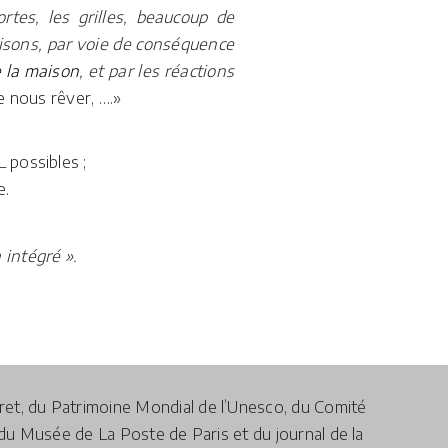
rtes, les grilles, beaucoup de
aisons, par voie de conséquence
e la maison
, et par les réactions
e nous rêver, ….»
 possibles ;
e.
 intégré ».
iret, du Patrimoine Mondial de l’Unesco, du Comité
du Musée de La Poste de Paris et du journal de la