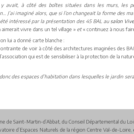
 y avait, à côté des boîtes situées dans les murs, les po
on…
J’ai imaginé alors, que si l’on changeait la forme des m
i été intéressé par la présentation des 45 BAL au
salon Viv
 aimerait vivre dans un tel village »
et
« continuez à nous fair
ion lui a donné carte blanche :
contrainte de voir à côté des architectures imaginées des BAL
ssociation qui est de sensibiliser à la protection de la natur
donc des espaces d’habitation dans lesquelles le jardin sera
mune de Saint-Martin-d’Abbat, du Conseil Départemental du Lo
toire d’Espaces Naturels de la région Centre Val-de-Loire, 