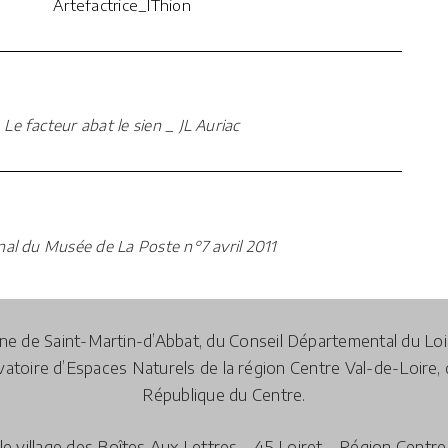
Artefactrice_IThion
Le facteur abat le sien _ JL Auriac
nal du Musée de La Poste n°7 avril 2011
mune de Saint-Martin-d’Abbat, du Conseil Départemental du Lo
toire d’Espaces Naturels de la région Centre Val-de-Loire, 
République du Centre.
le village des Boîtes Aux Lettres – 45 Loiret – Région Centr