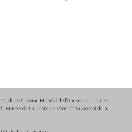
iret, du Patrimoine Mondial de l’Unesco, du Comité
du Musée de La Poste de Paris et du journal de la
e Val-de-Loire – France