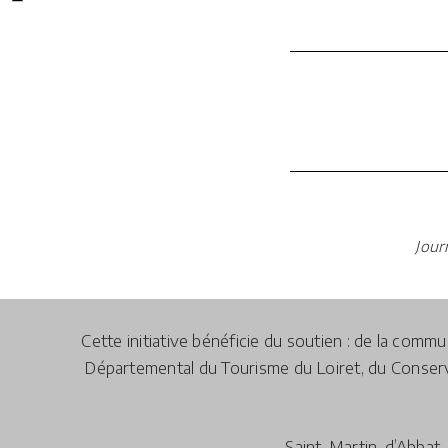
Jour
Cette initiative bénéficie du soutien : de la com
Départemental du Tourisme du Loiret, du Conserva
Saint-Martin-d’Abbat, 