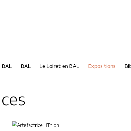
e BAL
BAL
Le Loiret en BAL
Expositions
Bi
ices