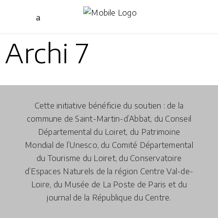
Archi 7
Cette initiative bénéficie du soutien : de la
commune de Saint-Martin-d’Abbat, du Conseil
Départemental du Loiret, du Patrimoine
Mondial de l’Unesco, du Comité Départemental
du Tourisme du Loiret, du Conservatoire
d’Espaces Naturels de la région Centre Val-de-
Loire, du Musée de La Poste de Paris et du
journal de la République du Centre.